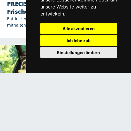
PRECISION7® Wochenlinse – Ihr
unsere Website weiter zu
Frischekick von Tag 1 bis Tag 7
entwickeln.
Entdecken Sie die neue Wochenlinse, die mit Ihrem Alltag
mithalten kann!
Alle akzeptieren
Ich lehne ab
Einstellungen ändern