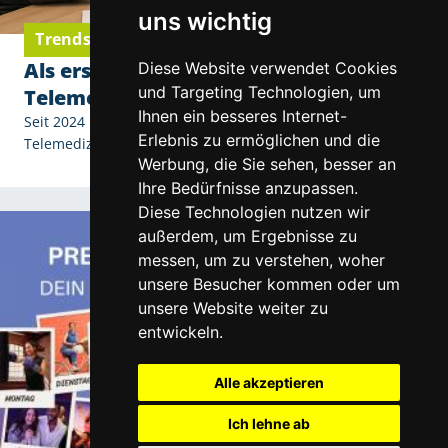
uns wichtig
Trends & Neuigkeiten
Als erster Augenoptiker in St. Pölten:
Diese Website verwendet Cookies
und Targeting Technologien, um
Telemedizin bei Optik Bacik
Ihnen ein besseres Internet-
Seit 2024 bieten wir als erster Augenoptiker in St. Pölten
Erlebnis zu ermöglichen und die
Telemedizin an.
Werbung, die Sie sehen, besser an
Ihre Bedürfnisse anzupassen.
Diese Technologien nutzen wir
außerdem, um Ergebnisse zu
messen, um zu verstehen, woher
unsere Besucher kommen oder um
unsere Website weiter zu
entwickeln.
Alle akzeptieren
Ich lehne ab