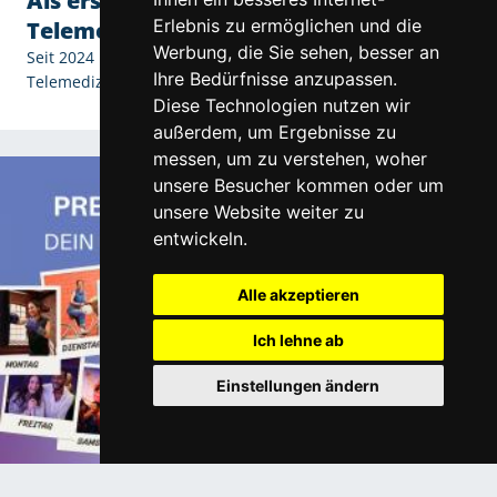
Als erster Augenoptiker in St. Pölten:
Erlebnis zu ermöglichen und die
Telemedizin bei Optik Bacik
Werbung, die Sie sehen, besser an
Seit 2024 bieten wir als erster Augenoptiker in St. Pölten
Ihre Bedürfnisse anzupassen.
Telemedizin an.
Diese Technologien nutzen wir
außerdem, um Ergebnisse zu
messen, um zu verstehen, woher
unsere Besucher kommen oder um
unsere Website weiter zu
entwickeln.
Alle akzeptieren
Ich lehne ab
Einstellungen ändern
Trends & Neuigkeiten