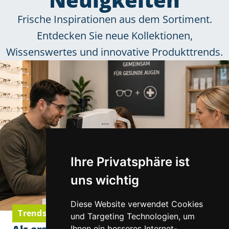
Frische Inspirationen aus dem Sortiment.
Entdecken Sie neue Kollektionen,
Wissenswertes und innovative Produkttrends.
Ihre Privatsphäre ist
uns wichtig
Diese Website verwendet Cookies
Trends & Neuigkeiten
und Targeting Technologien, um
Ihnen ein besseres Internet-