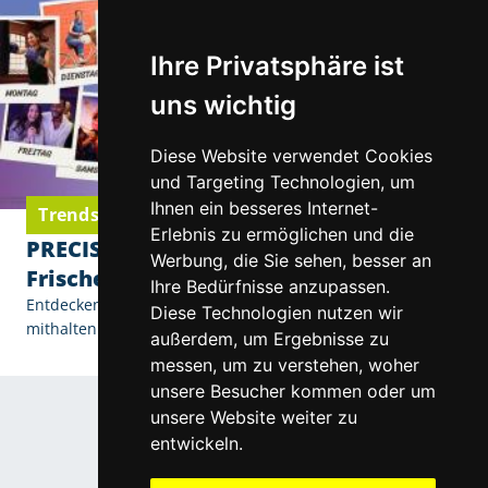
Ihre Privatsphäre ist
uns wichtig
Diese Website verwendet Cookies
und Targeting Technologien, um
Ihnen ein besseres Internet-
Trends & Neuigkeiten
Erlebnis zu ermöglichen und die
PRECISION7® Wochenlinse – Ihr
Werbung, die Sie sehen, besser an
Frischekick von Tag 1 bis Tag 7
Ihre Bedürfnisse anzupassen.
Entdecken Sie die neue Wochenlinse, die mit Ihrem Alltag
Diese Technologien nutzen wir
mithalten kann!
außerdem, um Ergebnisse zu
messen, um zu verstehen, woher
unsere Besucher kommen oder um
unsere Website weiter zu
entwickeln.