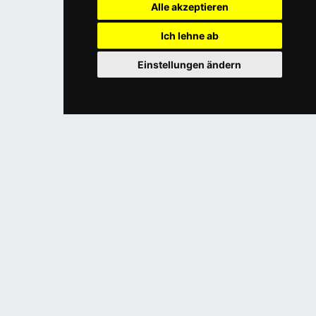
Alle akzeptieren
Ich lehne ab
Einstellungen ändern
Trends & Neuigkeiten
Sichere Urlaubsfahrt: So entlasten Sie
Ihre Augen auf langen Strecken
Bald startet die Urlaubszeit! Für viele Österreicher:innen
gehört das Auto zum beliebtesten Reisemittel, um in
angrenzende Länder zu fahren.